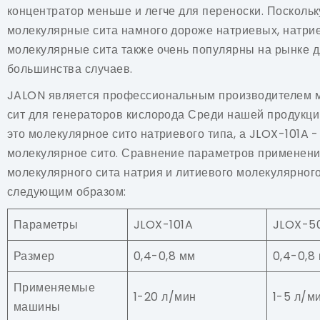
концентратор меньше и легче для переноски. Посколь
молекулярные сита намного дороже натриевых, натри
молекулярные сита также очень популярны на рынке 
большинства случаев.
JALON является профессиональным производителем 
сит для генераторов кислорода Среди нашей продукц
это молекулярное сито натриевого типа, а JLOX-101A 
молекулярное сито. Сравнение параметров применен
молекулярного сита натрия и литиевого молекулярного
следующим образом:
Параметры
JLOX-101A
JLOX-5
Размер
0,4-0,8 мм
0,4-0,8
Применяемые
1-20 л/мин
1-5 л/м
машины