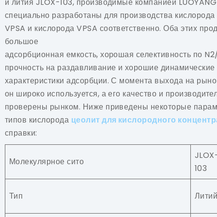
и лития JLOX-103, производимые компанией LUOYANG
специально разработаны для производства кислорода 
VPSA и кислорода VPSA соответственно. Оба этих про
большое
адсорбционная емкость, хорошая селективность по N2
прочность на раздавливание и хорошие динамические
характеристики адсорбции. С момента выхода на рынок
он широко используется, а его качество и производите
проверены рынком. Ниже приведены некоторые парам
типов кислорода
цеолит для кислородного концентр
справки:
JLOX
Молекулярное сито
103
Тип
Литий