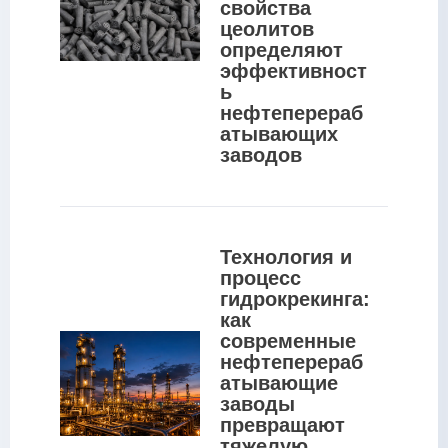
свойства 
цеолитов 
определяют 
эффективност
ь 
нефтеперераб
атывающих 
заводов
Технология и 
процесс 
гидрокрекинга: 
как 
современные 
нефтеперераб
атывающие 
заводы 
превращают 
тяжелую 