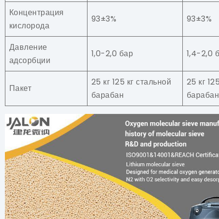
Концентрация
93±3%
93±3%
кислорода
Давление
1,0-2,0 бар
1,4-2,0 
адсорбции
25 кг 125 кг стальной
25 кг 12
Пакет
барабан
бараба