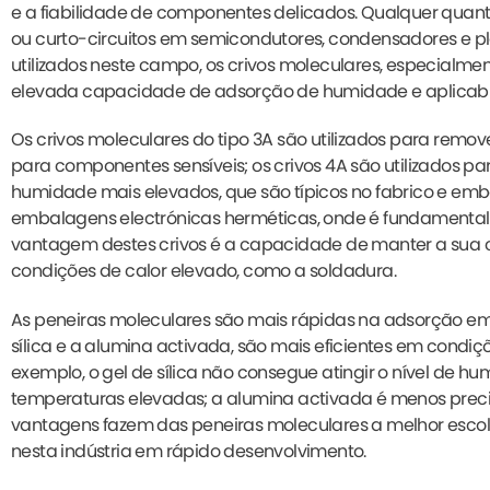
e a fiabilidade de componentes delicados. Qualquer quan
ou curto-circuitos em semicondutores, condensadores e pla
utilizados neste campo, os crivos moleculares, especialment
elevada capacidade de adsorção de humidade e aplicabil
Os crivos moleculares do tipo 3A são utilizados para re
para componentes sensíveis; os crivos 4A são utilizados p
humidade mais elevados, que são típicos no fabrico e em
embalagens electrónicas herméticas, onde é fundamental 
vantagem destes crivos é a capacidade de manter a sua
condições de calor elevado, como a soldadura.
As peneiras moleculares são mais rápidas na adsorção e
sílica e a alumina activada, são mais eficientes em condiç
exemplo, o gel de sílica não consegue atingir o nível de 
temperaturas elevadas; a alumina activada é menos preci
vantagens fazem das peneiras moleculares a melhor escol
nesta indústria em rápido desenvolvimento.