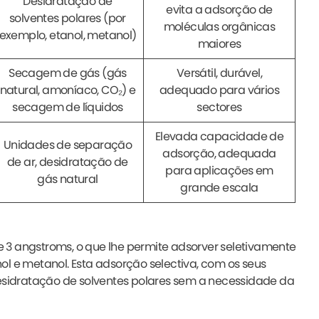
Desidratação de
evita a adsorção de
solventes polares (por
moléculas orgânicas
exemplo, etanol, metanol)
maiores
Secagem de gás (gás
Versátil, durável,
natural, amoníaco, CO₂) e
adequado para vários
secagem de líquidos
sectores
Elevada capacidade de
Unidades de separação
adsorção, adequada
de ar, desidratação de
para aplicações em
gás natural
grande escala
 3 angstroms, o que lhe permite adsorver seletivamente
l e metanol. Esta adsorção selectiva, com os seus
desidratação de solventes polares sem a necessidade da