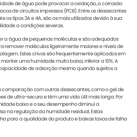
tidade de água pode provocar a oxidação, a corrosão
cas de circuitos impressos (PCB). Entre os dessecantes
e os tipos 3A e 4A, são os mais utilizados devido à sua
idade a condições severas.
mover a água de pequenas moléculas e são adequados
ara remover moléculas ligeiramente maiores e níveis de
balagem. Estes crivos são frequentemente aplicados em
manter uma humidade muito baixa, inferior a 10%. A
 capacidade de adsorção mesmo quando sujeitos a
m comparação com outros dessecantes, como o gel de
ões de ultra-secura e têm uma vida útil mais longa. Por
humidade baixo e o seu desempenho diminui a
sa na regulação da humidade residual. Estas
ha para a qualidade do produto e baixas taxas de falha