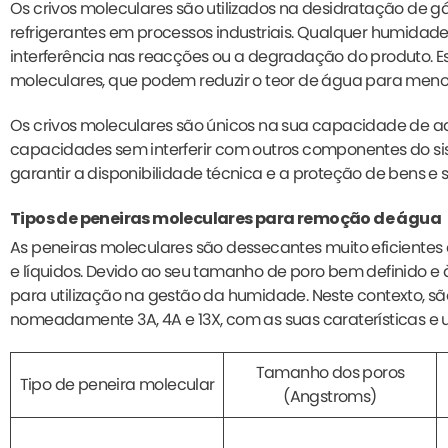
Os crivos moleculares são utilizados na desidratação de g
refrigerantes em processos industriais. Qualquer humidad
interferência nas reacções ou a degradação do produto. Est
moleculares, que podem reduzir o teor de água para meno
Os crivos moleculares são únicos na sua capacidade de 
capacidades sem interferir com outros componentes do sis
garantir a disponibilidade técnica e a proteção de bens e se
Tipos de peneiras moleculares para remoção de água
As peneiras moleculares são dessecantes muito eficientes 
e líquidos. Devido ao seu tamanho de poro bem definido e
para utilização na gestão da humidade. Neste contexto, são 
nomeadamente 3A, 4A e 13X, com as suas caraterísticas e ut
Tamanho dos poros
Tipo de peneira molecular
(Angstroms)