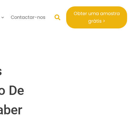
Obter uma amostra
Contactar-nos
grátis >
s
o De
aber