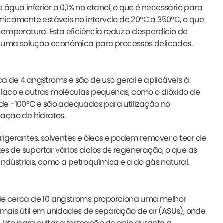
 água inferior a 0,1% no etanol, o que é necessário para
micamente estáveis no intervalo de 20°C a 350°C, o que
emperatura. Esta eficiência reduz o desperdício de
3A uma solução económica para processos delicados.
 de 4 angstroms e são de uso geral e aplicáveis à
íaco e outras moléculas pequenas, como o dióxido de
de -100°C e são adequados para utilização no
ação de hidratos.
frigerantes, solventes e óleos e podem remover o teor de
es de suportar vários ciclos de regeneração, o que as
indústrias, como a petroquímica e a do gás natural.
de cerca de 10 angstroms proporciona uma melhor
mais útil em unidades de separação de ar (ASUs), onde
 Isto para evitar a formação de gelo durante a