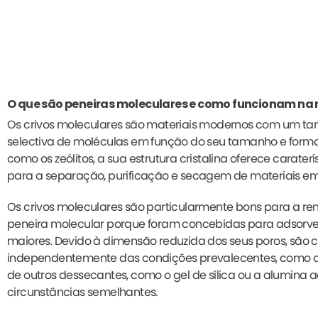
O que são peneiras moleculares e como funcionam na
Os crivos moleculares são materiais modernos com um ta
selectiva de moléculas em função do seu tamanho e forma. 
como os zeólitos, a sua estrutura cristalina oferece carate
para a separação, purificação e secagem de materiais em 
Os crivos moleculares são particularmente bons para a 
peneira molecular porque foram concebidas para adsorver
maiores. Devido à dimensão reduzida dos seus poros, são 
independentemente das condições prevalecentes, como a h
de outros dessecantes, como o gel de sílica ou a alumina
circunstâncias semelhantes.