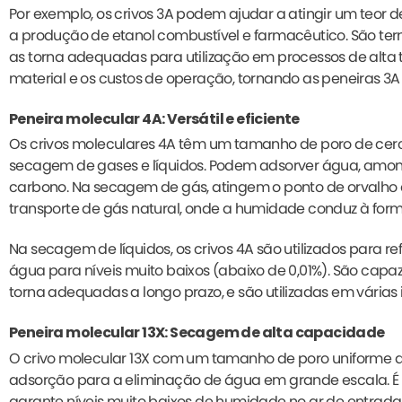
Por exemplo, os crivos 3A podem ajudar a atingir um teor de
a produção de etanol combustível e farmacêutico. São ter
as torna adequadas para utilização em processos de alta t
material e os custos de operação, tornando as peneiras 
Peneira molecular 4A: Versátil e eficiente
Os crivos moleculares 4A têm um tamanho de poro de cerca
secagem de gases e líquidos. Podem adsorver água, amon
carbono. Na secagem de gás, atingem o ponto de orvalho 
transporte de gás natural, onde a humidade conduz à form
Na secagem de líquidos, os crivos 4A são utilizados para re
água para níveis muito baixos (abaixo de 0,01%). São capaz
torna adequadas a longo prazo, e são utilizadas em várias 
Peneira molecular 13X: Secagem de alta capacidade
O crivo molecular 13X com um tamanho de poro uniforme 
adsorção para a eliminação de água em grande escala. É 
garante níveis muito baixos de humidade no ar de entrada.