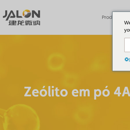
Produtos
We
yo
Zeólito em pó 4