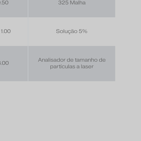
.50
325 Malha
11.00
Solução 5%
Analisador de tamanho de
.00
partículas a laser