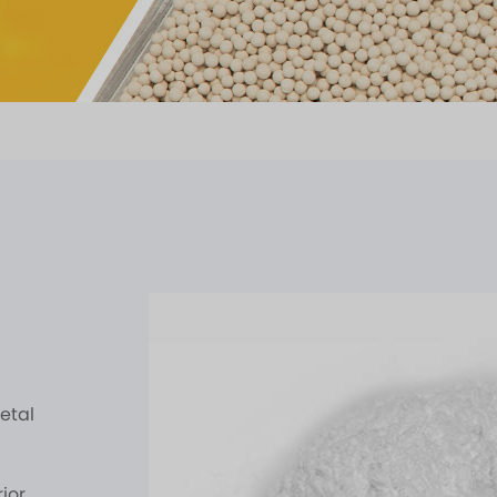
etal
ior