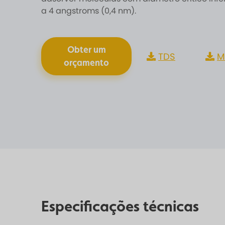
a 4 angstroms (0,4 nm).
Obter um
TDS
M
orçamento
Especificações técnicas