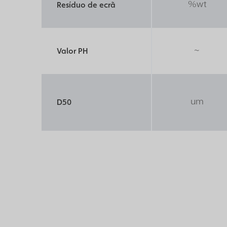
%wt
Resíduo de ecrã
~
Valor PH
um
D50