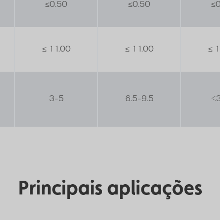
≤0.50
≤0.50
≤0
≤ 11.00
≤ 11.00
≤ 
3-5
6.5-9.5
<3
Principais aplicações