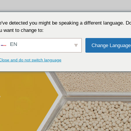
Aplicações
Porquê JALON
Recursos
Sobre
've detected you might be speaking a different language. D
u want to change to:
EN
Change Language
Close and do not switch language
A