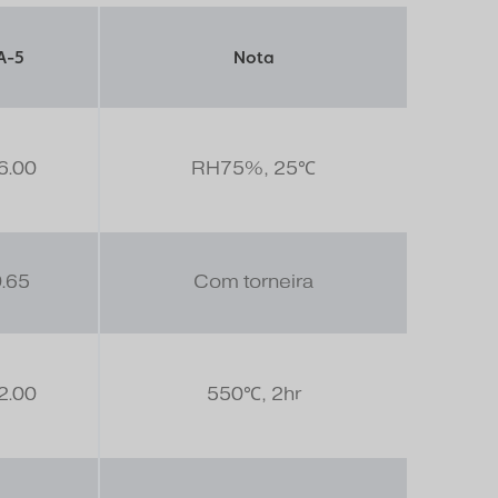
A-5
Nota
6.00
RH75%, 25℃
.65
Com torneira
2.00
550℃, 2hr