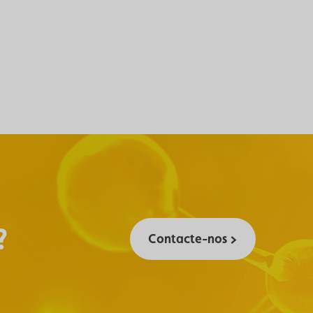
?
Contacte-nos >