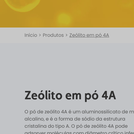
Início
>
Produtos
>
Zeólito em pó 4A
Zeólito em pó 4A
O pó de zeólito 4A é um aluminossilicato de m
alcalino, e é a forma de sódio da estrutura
cristalina do tipo A. O pó de zeólito 4A pode
adsorver moléculas com diâmetro crítico infer