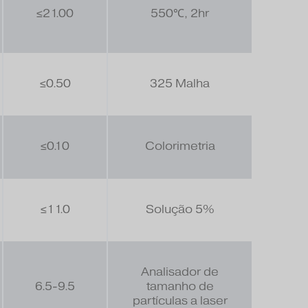
≤21.00
550℃, 2hr
≤0.50
325 Malha
≤0.10
Colorimetria
≤11.0
Solução 5%
Analisador de
6.5-9.5
tamanho de
partículas a laser