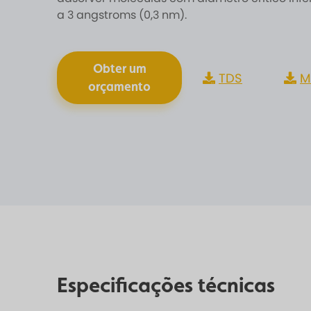
a 3 angstroms (0,3 nm).
Obter um
TDS
M
orçamento
Especificações técnicas