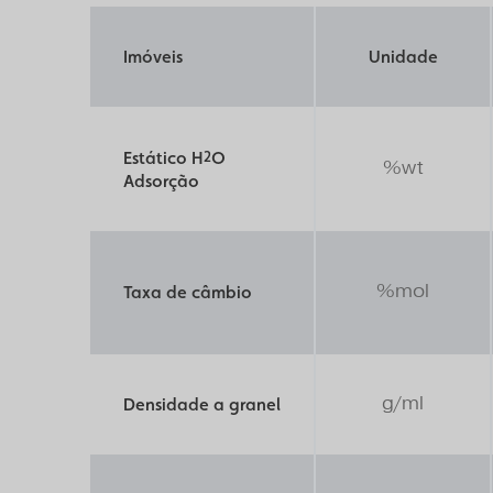
Imóveis
Unidade
Estático H
2
O
%wt
Adsorção
%mol
Taxa de câmbio
g/ml
Densidade a granel