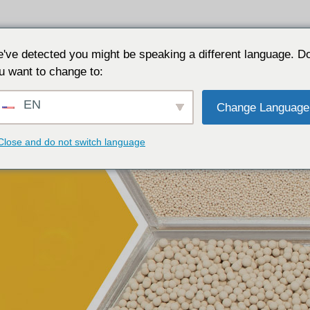
Aplicações
Porquê JALON
Recursos
Sobre
've detected you might be speaking a different language. D
u want to change to:
EN
Change Language
Close and do not switch language