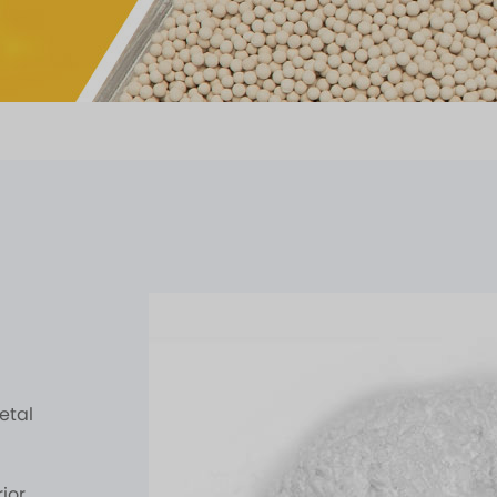
etal
ior