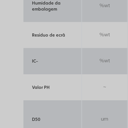
Humidade da
%wt
embalagem
%wt
Resíduo de ecrã
%wt
IC
–
~
Valor PH
um
D50