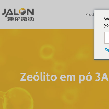
Produtos
We
yo
Zeólito em pó 3A