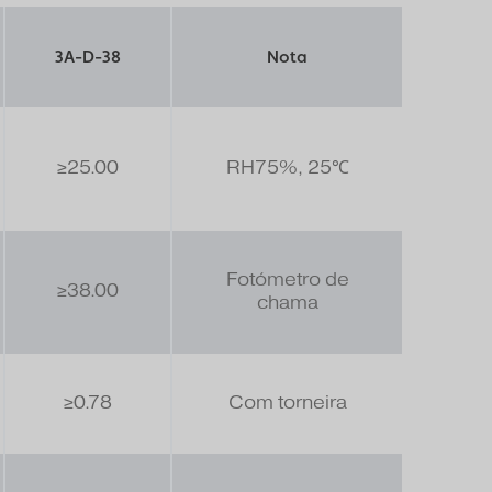
3A-D-38
Nota
≥25.00
RH75%, 25℃
Fotómetro de
≥38.00
chama
≥0.78
Com torneira