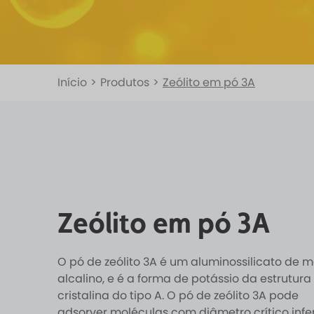
Início
>
Produtos
>
Zeólito em pó 3A
Zeólito em pó 3A
O pó de zeólito 3A é um aluminossilicato de m
alcalino, e é a forma de potássio da estrutura
cristalina do tipo A. O pó de zeólito 3A pode
adsorver moléculas com diâmetro crítico infer