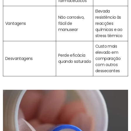
farmacêuticos
Elevada
Não corrosivo,
resistência às
Vantagens
fácil de
reacções
manusear
químicas e ao
stress térmico
Custo mais
elevado em
Perde eficácia
Desvantagens
comparação
quando saturado
com outros
dessecantes