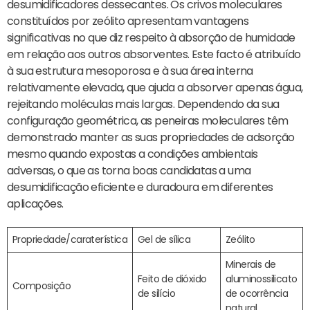
desumidificadores dessecantes. Os crivos moleculares
constituídos por zeólito apresentam vantagens
significativas no que diz respeito à absorção de humidade
em relação aos outros absorventes. Este facto é atribuído
à sua estrutura mesoporosa e à sua área interna
relativamente elevada, que ajuda a absorver apenas água,
rejeitando moléculas mais largas. Dependendo da sua
configuração geométrica, as peneiras moleculares têm
demonstrado manter as suas propriedades de adsorção
mesmo quando expostas a condições ambientais
adversas, o que as torna boas candidatas a uma
desumidificação eficiente e duradoura em diferentes
aplicações.
Propriedade/caraterística
Gel de sílica
Zeólito
Minerais de
Feito de dióxido
aluminossilicato
Composição
de silício
de ocorrência
natural