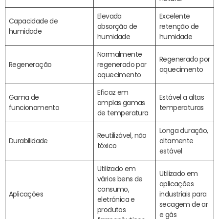
Elevada
Excelente
Capacidade de
absorção de
retenção de
humidade
humidade
humidade
Normalmente
Regenerado por
Regeneração
regenerado por
aquecimento
aquecimento
Eficaz em
Gama de
Estável a altas
amplas gamas
funcionamento
temperaturas
de temperatura
Longa duração,
Reutilizável, não
Durabilidade
altamente
tóxico
estável
Utilizado em
Utilizado em
vários bens de
aplicações
consumo,
Aplicações
industriais para
eletrónica e
secagem de ar
produtos
e gás