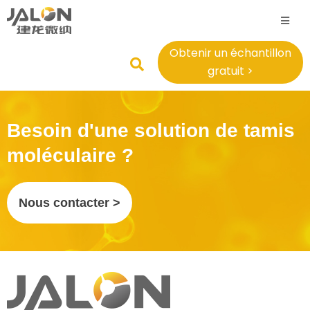
Obtenir un échantillon
gratuit >
Besoin d'une solution de tamis
moléculaire ?
Nous contacter >