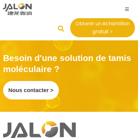
Obtenir un échantillon
gratuit >
Besoin d'une solution de tamis
moléculaire ?
Nous contacter >