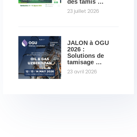
des tamis 
moléculaires 
23 juillet 2026
destinés à la 
déshydratation 
de l'éthanol 
lors du salon 
Fenasucro 
JALON à OGU 
2026
2026 : 
Solutions de 
tamisage 
moléculaire 
23 avril 2026
pour le pétrole 
et le gaz