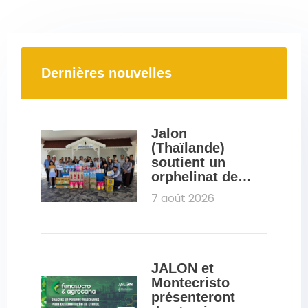
Dernières nouvelles
Jalon 
(Thaïlande) 
soutient un 
orphelinat de 
Pattaya dans le 
7 août 2026
cadre d'une 
initiative de 
RSE
JALON et 
Montecristo 
présenteront 