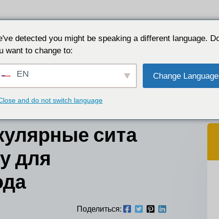
Приложения
Почему JALON
Ресурс
О сайте
've detected you might be speaking a different language. D
u want to change to:
та адсорбируют среду для кислородного завода
EN
Change Language
Close and do not switch language
кулярные сита
у для
ода
Поделиться: