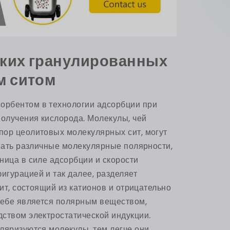
ких гранулированных
м ситом
орбентом в технологии адсорбции при
получения кислорода. Молекулы, чей
пор цеолитовых молекулярных сит, могут
овать различные молекулярные полярности,
ница в силе адсорбции и скорости
гурацией и так далее, разделяет
лит, состоящий из катионов и отрицательно
себе является полярным веществом,
ством электростатической индукции.
ляризуются молекулы, тем легче они