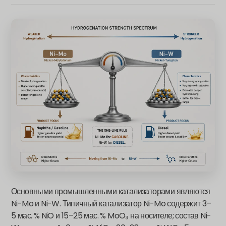
Основными промышленными катализаторами являются
Ni-Mo и Ni-W. Типичный катализатор Ni-Mo содержит 3–
5 мас. % NiO и 15–25 мас. % MoO₃ на носителе; состав Ni-