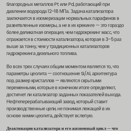
благородных металлов Pt или Pd, работающий при
давлении водорода 12–18 МПа. Задача катализатора
заключается в изомеризации нормальных парафинов в
разветвленные изомеры, а не в их крекинге — это гораздо
более деликатная операция, чем гидрокрекинг масс, что
отражается в стоимости катализатора, которая в 3–5 раз
выше за тонну, чем у традиционных катализаторов
гидрокрекинга дизельного топлива.
Во всех трех случаях общим моментом является то, что
параметры цеолита — соотношение Si/Al, архитектура
пор, размер кристаллов — являются скрытыми
переменными, которые в конечном итоге определяют,
достигнет ли катализатор заданных показателей выхода.
Нефтеперерабатывающий завод, который ставит
производственные цели, не понимая лежащей в их
основе химии цеолита, действует вслепую.
Деактивация катализатора и его жизненный цикл — что