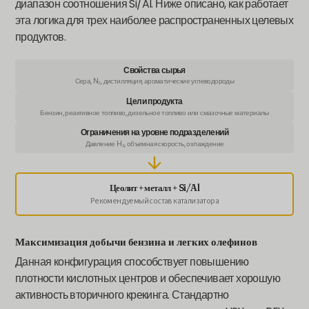
диапазон соотношения Si/Al. Ниже описано, как работает
эта логика для трех наиболее распространенных целевых
продуктов.
Свойства сырья
Сера, N₂, дистилляция, ароматические углеводороды
Цели продукта
Бензин, реактивное топливо, дизельное топливо или смазочные материалы
Ограничения на уровне подразделений
Давление H₂, объемная скорость, охлаждение
Цеолит + металл + Si/Al
Рекомендуемый состав катализатора
Максимизация добычи бензина и легких олефинов
Данная конфигурация способствует повышению
плотности кислотных центров и обеспечивает хорошую
активность вторичного крекинга. Стандартно