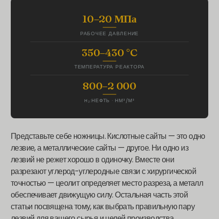
10–20 МПа
РАБОЧЕЕ ДАВЛЕНИЕ
350–430 °C
ТЕМПЕРАТУРА РЕАКТОРА
800–2 000
H₂:НЕФТЬ · НМ³/М³
Представьте себе ножницы. Кислотные сайты — это одно
лезвие, а металлические сайты — другое. Ни одно из
лезвий не режет хорошо в одиночку. Вместе они
разрезают углерод-углеродные связи с хирургической
точностью — цеолит определяет место разреза, а металл
обеспечивает движущую силу. Остальная часть этой
статьи посвящена тому, как выбрать правильную пару
лезвий для вашего сырья и целей производства.