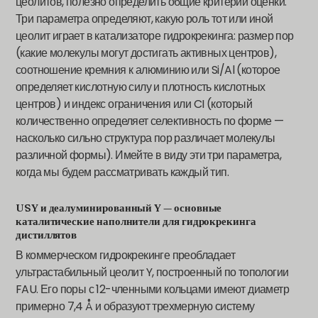
цеолитов, полезно определить общие критерии оценки.
Три параметра определяют, какую роль тот или иной
цеолит играет в катализаторе гидрокрекинга: размер пор
(какие молекулы могут достигать активных центров),
соотношение кремния к алюминию или Si/Al (которое
определяет кислотную силу и плотность кислотных
центров) и индекс ограничения или CI (который
количественно определяет селективность по форме —
насколько сильно структура пор различает молекулы
различной формы). Имейте в виду эти три параметра,
когда мы будем рассматривать каждый тип.
USY и деалуминированный Y — основные
каталитические наполнители для гидрокрекинга
дистиллятов
В коммерческом гидрокрекинге преобладает
ультрастабильный цеолит Y, построенный по топологии
FAU. Его поры с 12-членными кольцами имеют диаметр
примерно 7,4 Å и образуют трехмерную систему