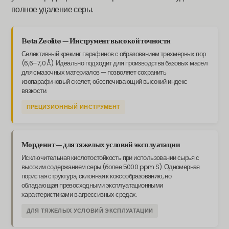
полное удаление серы.
Beta Zeolite — Инструмент высокой точности
Селективный крекинг парафинов с образованием трехмерных пор
(6,6–7,0 Å). Идеально подходит для производства базовых масел
для смазочных материалов — позволяет сохранить
изопарафиновый скелет, обеспечивающий высокий индекс
вязкости.
ПРЕЦИЗИОННЫЙ ИНСТРУМЕНТ
Морденит — для тяжелых условий эксплуатации
Исключительная кислотостойкость при использовании сырья с
высоким содержанием серы (более 5000 ppm S). Одномерная
пористая структура, склонная к коксообразованию, но
обладающая превосходными эксплуатационными
характеристиками в агрессивных средах.
ДЛЯ ТЯЖЕЛЫХ УСЛОВИЙ ЭКСПЛУАТАЦИИ