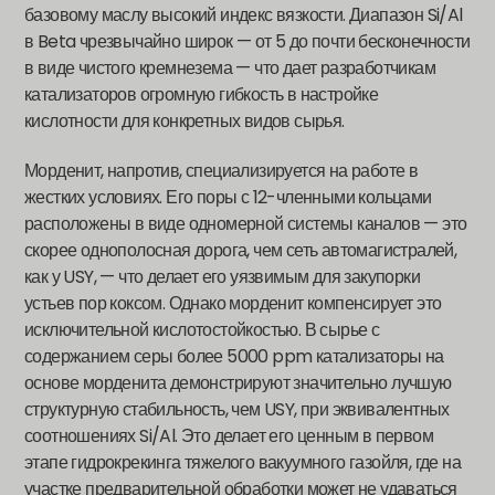
базовому маслу высокий индекс вязкости. Диапазон Si/Al
в Beta чрезвычайно широк — от 5 до почти бесконечности
в виде чистого кремнезема — что дает разработчикам
катализаторов огромную гибкость в настройке
кислотности для конкретных видов сырья.
Морденит, напротив, специализируется на работе в
жестких условиях. Его поры с 12-членными кольцами
расположены в виде одномерной системы каналов — это
скорее однополосная дорога, чем сеть автомагистралей,
как у USY, — что делает его уязвимым для закупорки
устьев пор коксом. Однако морденит компенсирует это
исключительной кислотостойкостью. В сырье с
содержанием серы более 5000 ppm катализаторы на
основе морденита демонстрируют значительно лучшую
структурную стабильность, чем USY, при эквивалентных
соотношениях Si/Al. Это делает его ценным в первом
этапе гидрокрекинга тяжелого вакуумного газойля, где на
участке предварительной обработки может не удаваться