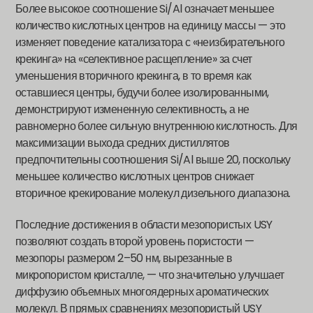
Более высокое соотношение Si/Al означает меньшее
количество кислотных центров на единицу массы — это
изменяет поведение катализатора с «неизбирательного
крекинга» на «селективное расщепление» за счет
уменьшения вторичного крекинга, в то время как
оставшиеся центры, будучи более изолированными,
демонстрируют измененную селективность, а не
равномерно более сильную внутреннюю кислотность. Для
максимизации выхода средних дистиллятов
предпочтительны соотношения Si/Al выше 20, поскольку
меньшее количество кислотных центров снижает
вторичное крекирование молекул дизельного диапазона.
Последние достижения в области мезопористых USY
позволяют создать второй уровень пористости —
мезопоры размером 2–50 нм, вырезанные в
микропористом кристалле, — что значительно улучшает
диффузию объемных многоядерных ароматических
молекул. В прямых сравнениях мезопористый USY