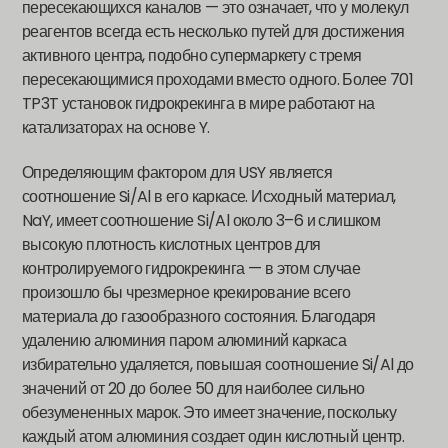
пересекающихся каналов — это означает, что у молекул
реагентов всегда есть несколько путей для достижения
активного центра, подобно супермаркету с тремя
пересекающимися проходами вместо одного. Более 701
TP3T установок гидрокрекинга в мире работают на
катализаторах на основе Y.
Определяющим фактором для USY является
соотношение Si/Al в его каркасе. Исходный материал,
NaY, имеет соотношение Si/Al около 3–6 и слишком
высокую плотность кислотных центров для
контролируемого гидрокрекинга — в этом случае
произошло бы чрезмерное крекирование всего
материала до газообразного состояния. Благодаря
удалению алюминия паром алюминий каркаса
избирательно удаляется, повышая соотношение Si/Al до
значений от 20 до более 50 для наиболее сильно
обезумененных марок. Это имеет значение, поскольку
каждый атом алюминия создает один кислотный центр.