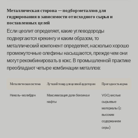
Металлическая сторона — подбор металлов для
гидрирования в зависимости от исходного сырья и
поставленных целей
Если цеолит определяет, какие углеводороды
подвергаются крекингу и каким образом, то
металлический компонент определяет, насколько хорошо
промежуточные олефины насыщаются, прежде чем они
могут рекомбинировать в кокс. В промышленной практике
преобладают четыре комбинации металлов:
Металлическая система
Лучший товар для целевой аудитории
Пригодность корма
Кл
Никель-молибден
Максимизация доли бензина и
VGO, кислые
Ум
нафты
сырьевые
ги
материалы (с
во
высоким
чр
содержанием
кр
серы)
об
фр