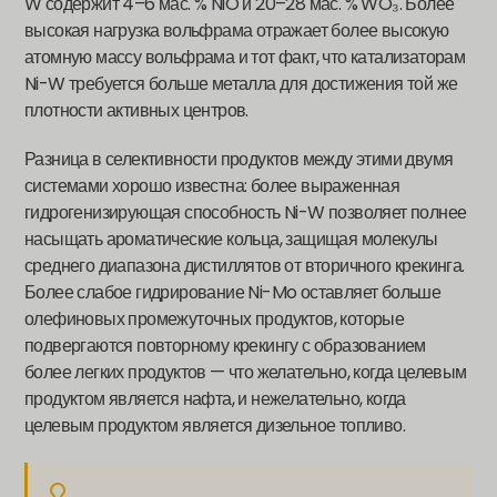
W содержит 4–6 мас. % NiO и 20–28 мас. % WO₃. Более
высокая нагрузка вольфрама отражает более высокую
атомную массу вольфрама и тот факт, что катализаторам
Ni-W требуется больше металла для достижения той же
плотности активных центров.
Разница в селективности продуктов между этими двумя
системами хорошо известна: более выраженная
гидрогенизирующая способность Ni-W позволяет полнее
насыщать ароматические кольца, защищая молекулы
среднего диапазона дистиллятов от вторичного крекинга.
Более слабое гидрирование Ni-Mo оставляет больше
олефиновых промежуточных продуктов, которые
подвергаются повторному крекингу с образованием
более легких продуктов — что желательно, когда целевым
продуктом является нафта, и нежелательно, когда
целевым продуктом является дизельное топливо.