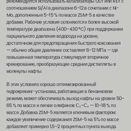
рекомендуется использовать катализаторы USY или REY с
соотношением Si/Al в диапазоне 6–12 в сочетании с Ni-
Mo, дополненные 5–15 % по массе ZSM-5 в качестве
добавки. Рабочие условия склоняются к более высокой
температуре диапазона (400–430 °C) при поддержании
парциального давления водорода на уровне,
достаточном для предотвращения быстрого коксования
— обычно общее давление составляет 8–12 МПа — где
повышенная температура стимулирует вторичное
крекирование, преобразующее средние дистилляты в
молекулы нафты.
В этих условиях хорошо оптимизированный
гидрокрекинг-установка, работающая в бензиновом
режиме, может обеспечивать выход нафты на уровне 50–
65 % по массе и легких олефинов С₃–С₄ — 10–18 % по
массе. Добавка ZSM-5 является ключевым фактором:
каждое увеличение содержания ZSM-5 на 5% по массе
добавляет примерно 1,5–2 процентных пункта выхода