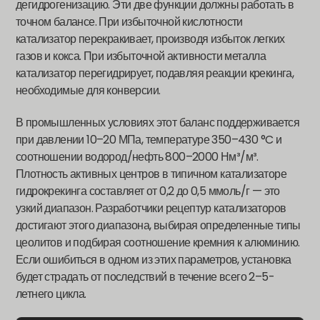
дегидрогенизацию. Эти две функции должны работать в
точном балансе. При избыточной кислотности
катализатор перекракивает, производя избыток легких
газов и кокса. При избыточной активности металла
катализатор перегидрирует, подавляя реакции крекинга,
необходимые для конверсии.
В промышленных условиях этот баланс поддерживается
при давлении 10–20 МПа, температуре 350–430 °C и
соотношении водород/нефть 800–2000 Нм³/м³.
Плотность активных центров в типичном катализаторе
гидрокрекинга составляет от 0,2 до 0,5 ммоль/г — это
узкий диапазон. Разработчики рецептур катализаторов
достигают этого диапазона, выбирая определенные типы
цеолитов и подбирая соотношение кремния к алюминию.
Если ошибиться в одном из этих параметров, установка
будет страдать от последствий в течение всего 2–5-
летнего цикла.