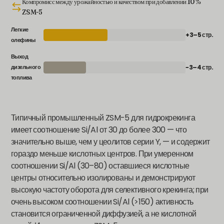
Компромисс между урожайностью и качеством при добавлении 10 %
ZSM-5
Легкие
+3–5 стр.
олефины
Выход
−3–4 стр.
дизельного
топлива
Типичный промышленный ZSM-5 для гидрокрекинга
имеет соотношение Si/Al от 30 до более 300 — что
значительно выше, чем у цеолитов серии Y, — и содержит
гораздо меньше кислотных центров. При умеренном
соотношении Si/Al (30–80) оставшиеся кислотные
центры относительно изолированы и демонстрируют
высокую частоту оборота для селективного крекинга; при
очень высоком соотношении Si/Al (>150) активность
становится ограниченной диффузией, а не кислотной