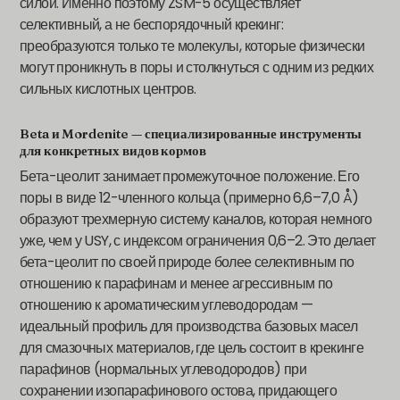
силой. Именно поэтому ZSM-5 осуществляет
селективный, а не беспорядочный крекинг:
преобразуются только те молекулы, которые физически
могут проникнуть в поры и столкнуться с одним из редких
сильных кислотных центров.
Beta и Mordenite — специализированные инструменты
для конкретных видов кормов
Бета-цеолит занимает промежуточное положение. Его
поры в виде 12-членного кольца (примерно 6,6–7,0 Å)
образуют трехмерную систему каналов, которая немного
уже, чем у USY, с индексом ограничения 0,6–2. Это делает
бета-цеолит по своей природе более селективным по
отношению к парафинам и менее агрессивным по
отношению к ароматическим углеводородам —
идеальный профиль для производства базовых масел
для смазочных материалов, где цель состоит в крекинге
парафинов (нормальных углеводородов) при
сохранении изопарафинового остова, придающего