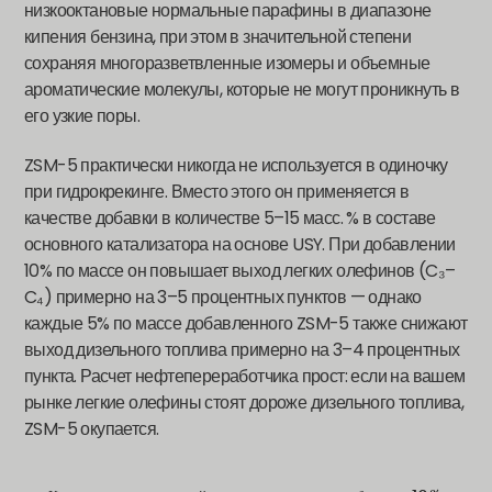
низкооктановые нормальные парафины в диапазоне
кипения бензина, при этом в значительной степени
сохраняя многоразветвленные изомеры и объемные
ароматические молекулы, которые не могут проникнуть в
его узкие поры.
ZSM-5 практически никогда не используется в одиночку
при гидрокрекинге. Вместо этого он применяется в
качестве добавки в количестве 5–15 масс. % в составе
основного катализатора на основе USY. При добавлении
10% по массе он повышает выход легких олефинов (C₃–
C₄) примерно на 3–5 процентных пунктов — однако
каждые 5% по массе добавленного ZSM-5 также снижают
выход дизельного топлива примерно на 3–4 процентных
пункта. Расчет нефтепереработчика прост: если на вашем
рынке легкие олефины стоят дороже дизельного топлива,
ZSM-5 окупается.