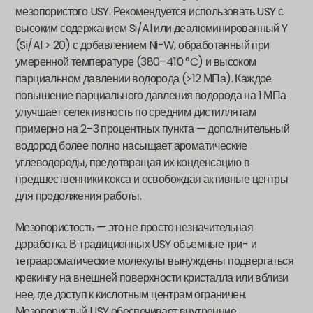
мезопористого USY. Рекомендуется использовать USY с
высоким содержанием Si/Al или деалюминированный Y
(Si/Al > 20) с добавлением Ni-W, обработанный при
умеренной температуре (380–410 °C) и высоком
парциальном давлении водорода (>12 МПа). Каждое
повышение парциального давления водорода на 1 МПа
улучшает селективность по средним дистиллятам
примерно на 2–3 процентных пункта — дополнительный
водород более полно насыщает ароматические
углеводороды, предотвращая их конденсацию в
предшественники кокса и освобождая активные центры
для продолжения работы.
Мезопористость — это не просто незначительная
доработка. В традиционных USY объемные три- и
тетраароматические молекулы вынуждены подвергаться
крекингу на внешней поверхности кристалла или вблизи
нее, где доступ к кислотным центрам ограничен.
Мезопористый USY обеспечивает внутренние