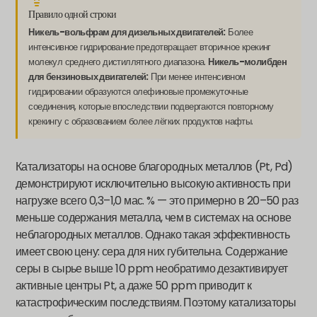
Правило одной строки
Никель-вольфрам для дизельных двигателей:
Более
интенсивное гидрирование предотвращает вторичное крекинг
молекул среднего дистиллятного диапазона.
Никель-молибден
для бензиновых двигателей:
При менее интенсивном
гидрировании образуются олефиновые промежуточные
соединения, которые впоследствии подвергаются повторному
крекингу с образованием более лёгких продуктов нафты.
Катализаторы на основе благородных металлов (Pt, Pd)
демонстрируют исключительно высокую активность при
нагрузке всего 0,3–1,0 мас. % — это примерно в 20–50 раз
меньше содержания металла, чем в системах на основе
неблагородных металлов. Однако такая эффективность
имеет свою цену: сера для них губительна. Содержание
серы в сырье выше 10 ppm необратимо дезактивирует
активные центры Pt, а даже 50 ppm приводит к
катастрофическим последствиям. Поэтому катализаторы