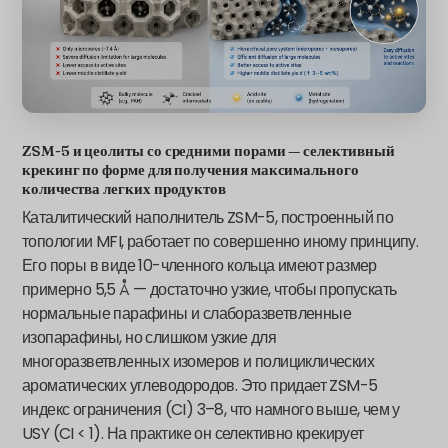
ZSM-5 и цеолиты со средними порами — селективный
крекинг по форме для получения максимального
количества легких продуктов
Каталитический наполнитель ZSM-5, построенный по
топологии MFI, работает по совершенно иному принципу.
Его поры в виде 10-членного кольца имеют размер
примерно 5,5 Å — достаточно узкие, чтобы пропускать
нормальные парафины и слаборазветвленные
изопарафины, но слишком узкие для
многоразветвленных изомеров и полициклических
ароматических углеводородов. Это придает ZSM-5
индекс ограничения (CI) 3–8, что намного выше, чем у
USY (CI < 1). На практике он селективно крекирует