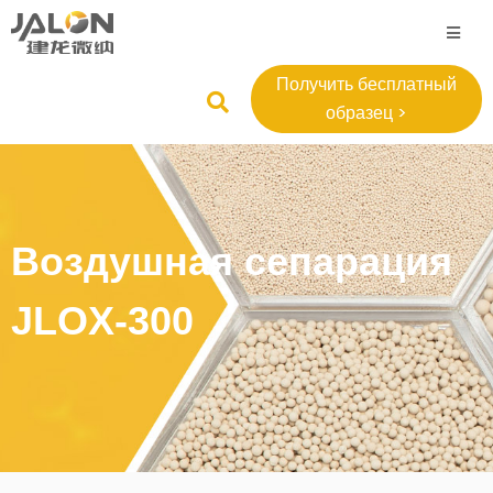
Получить бесплатный
образец >
Воздушная сепарация
JLOX-300