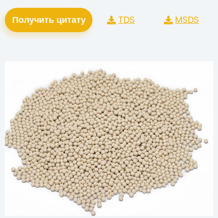
TDS
MSDS
Получить цитату