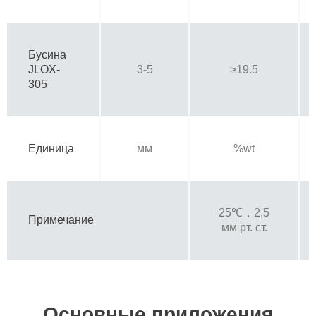
Бусина
JLOX-
3-5
≥19.5
305
Единица
мм
%wt
25℃，2,5
Примечание
мм рт. ст.
Основные приложения