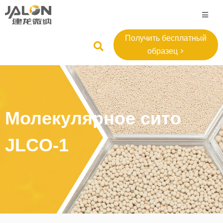
Получить бесплатный
образец >
Молекулярное сито
JLCO-1