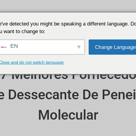
Aplicações
Porquê JALON
Recursos
Sobre
've detected you might be speaking a different language. D
u want to change to:
EN
Change Language
Close and do not switch language
 7 Melhores Fornecedo
e Dessecante De Penei
Molecular