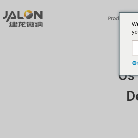
Produtos
We
yo
Os
D