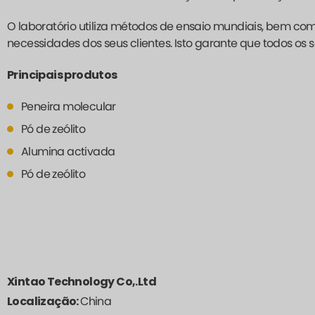
O laboratório utiliza métodos de ensaio mundiais, bem c
necessidades dos seus clientes. Isto garante que todos o
Principais produtos
Peneira molecular
Pó de zeólito
Alumina activada
Pó de zeólito
Xintao Technology Co,.Ltd
Localização:
China