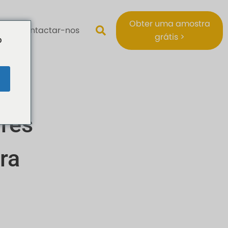
Obter uma amostra
Contactar-nos
grátis >
o
res
ra