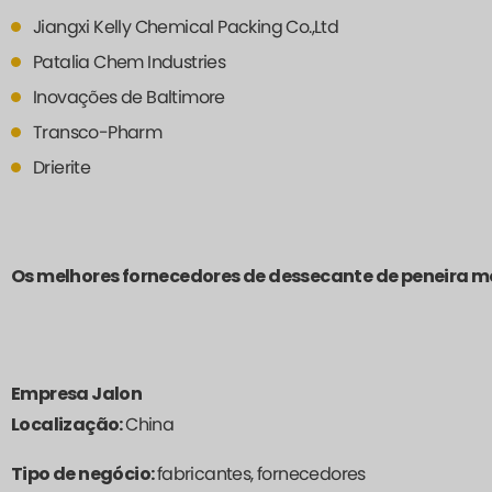
Jiangxi Kelly Chemical Packing Co.,Ltd
Patalia Chem Industries
Inovações de Baltimore
Transco-Pharm
Drierite
Os melhores fornecedores de dessecante de peneira m
Empresa Jalon
Localização:
China
Tipo de negócio:
fabricantes, fornecedores