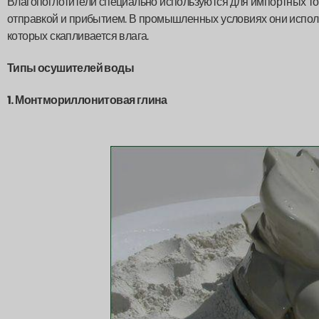
Влагопоглотители специально используются для импортных то
отправкой и прибытием. В промышленных условиях они исполь
которых скапливается влага.
Типы осушителей воды
1. Монтмориллонитовая глина