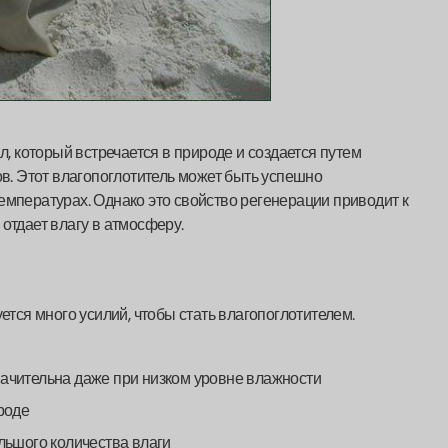
 который встречается в природе и создается путем
. Этот влагопоглотитель может быть успешно
емпературах. Однако это свойство регенерации приводит к
отдает влагу в атмосферу.
тся много усилий, чтобы стать влагопоглотителем.
ачительна даже при низком уровне влажности
роде
льшого количества влаги