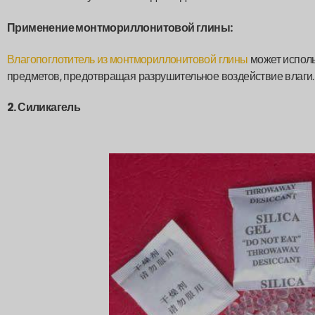
Применение монтмориллонитовой глины:
Влагопоглотитель из монтмориллонитовой глины
может исполь
предметов, предотвращая разрушительное воздействие влаги
2. Силикагель