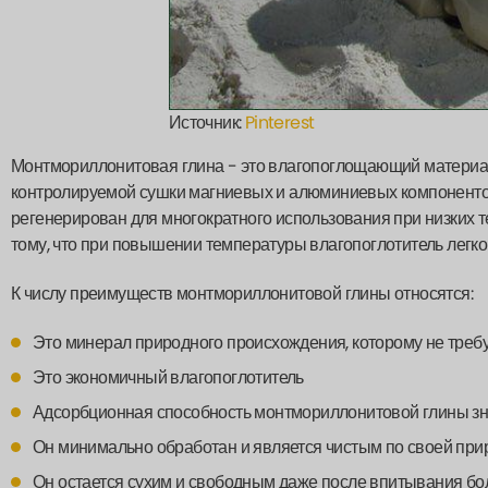
Источник:
Pinterest
Монтмориллонитовая глина - это влагопоглощающий материал,
контролируемой сушки магниевых и алюминиевых компонентов
регенерирован для многократного использования при низких т
тому, что при повышении температуры влагопоглотитель легко 
К числу преимуществ монтмориллонитовой глины относятся:
Это минерал природного происхождения, которому не требуе
Это экономичный влагопоглотитель
Адсорбционная способность монтмориллонитовой глины зн
Он минимально обработан и является чистым по своей при
Он остается сухим и свободным даже после впитывания бо