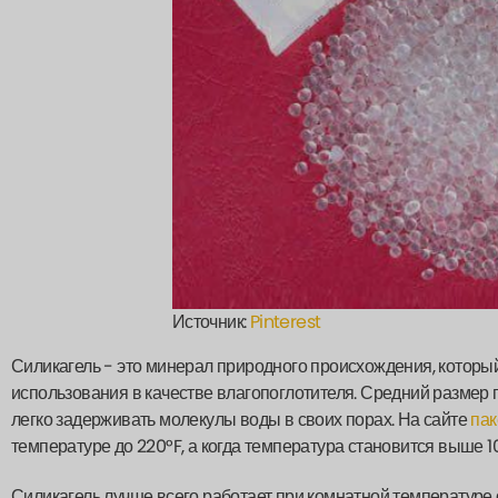
Источник:
Pinterest
Силикагель - это минерал природного происхождения, которы
использования в качестве влагопоглотителя. Средний размер п
легко задерживать молекулы воды в своих порах. На сайте
пак
температуре до 220°F, а когда температура становится выше 1
Силикагель лучше всего работает при комнатной температуре 