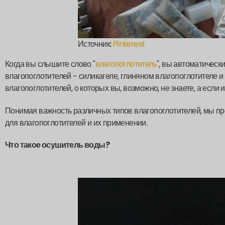
Источник:
Pinterest
Когда вы слышите слово "
влагопоглотитель
", вы автоматическ
влагопоглотителей - силикагеле, глиняном влагопоглотителе 
влагопоглотителей, о которых вы, возможно, не знаете, а если и
Понимая важность различных типов влагопоглотителей, мы п
для влагопоглотителей и их применении.
Что такое осушитель воды?