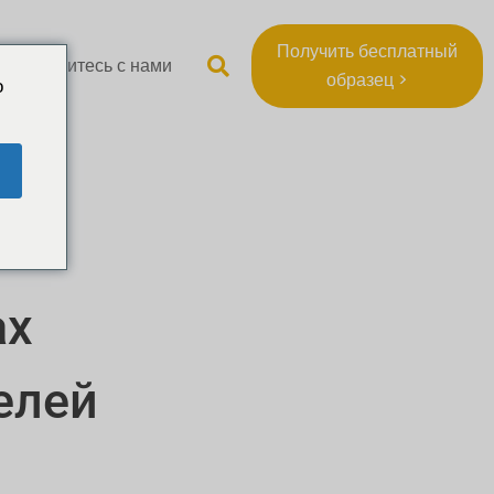
Получить бесплатный
Свяжитесь с нами
образец >
o
ах
елей