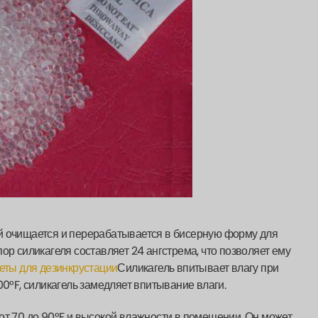
й очищается и перерабатывается в бисерную форму для
ор силикагеля составляет 24 ангстрема, что позволяет ему
еты для дезинкрустации
Силикагель впитывает влагу при
00°F, силикагель замедляет впитывание влаги.
от 70 до 90°F и высокой влажности в помещении. Он может