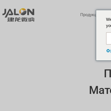
Продукция
We
yo
П
Мат