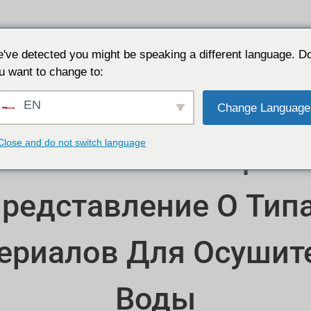
Приложения
Почему JALON
Ресурс
О сайте
've detected you might be speaking a different language. D
u want to change to:
EN
Change Language
Close and do not switch language
Всеобъемлющее
редставление О Тип
ериалов Для Осушит
Воды