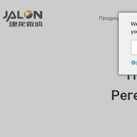
Продукция
We
yo
П
Рег