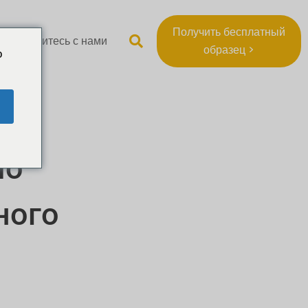
Получить бесплатный
Свяжитесь с нами
образец >
o
По
ного