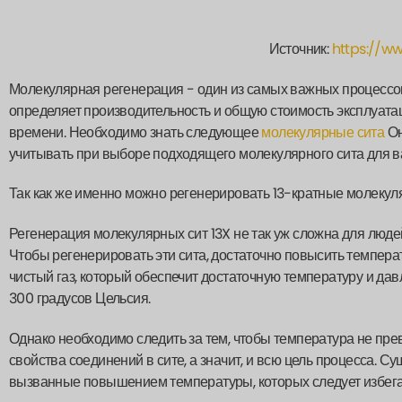
Источник:
https://w
Молекулярная регенерация - один из самых важных процессов,
определяет производительность и общую стоимость эксплуата
времени. Необходимо знать следующее
молекулярные сита
Он
учитывать при выборе подходящего молекулярного сита для
Так как же именно можно регенерировать 13-кратные молеку
Регенерация молекулярных сит 13X не так уж сложна для людей
Чтобы регенерировать эти сита, достаточно повысить темпера
чистый газ, который обеспечит достаточную температуру и дав
300 градусов Цельсия.
Однако необходимо следить за тем, чтобы температура не пре
свойства соединений в сите, а значит, и всю цель процесса.
вызванные повышением температуры, которых следует избега