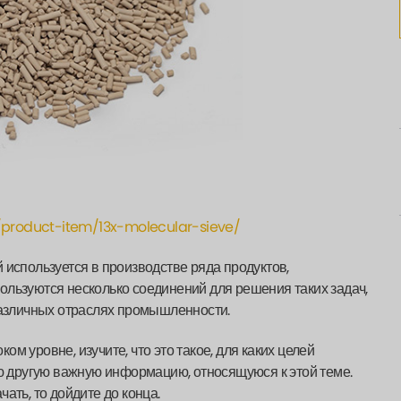
m/product-item/13x-molecular-sieve/
 используется в производстве ряда продуктов,
ользуются несколько соединений для решения таких задач,
 различных отраслях промышленности.
ком уровне, изучите, что это такое, для каких целей
ую другую важную информацию, относящуюся к этой теме.
чать, то дойдите до конца.