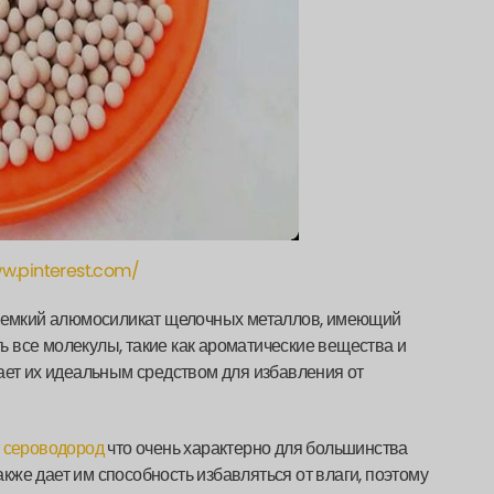
ww.pinterest.com/
окоемкий алюмосиликат щелочных металлов, имеющий
 все молекулы, такие как ароматические вещества и
ает их идеальным средством для избавления от
т
сероводород
что очень характерно для большинства
же дает им способность избавляться от влаги, поэтому