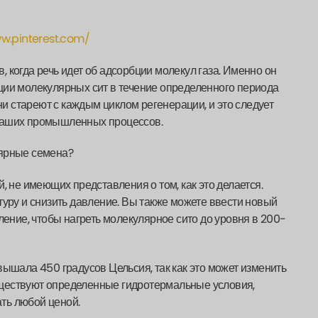
ww.pinterest.com/
 когда речь идет об адсорбции молекул газа. Именно он
ции молекулярных сит в течение определенного периода
и стареют с каждым циклом регенерации, и это следует
 ваших промышленных процессов.
лярные семена?
, не имеющих представления о том, как это делается.
туру и снизить давление. Вы также можете ввести новый
ление, чтобы нагреть молекулярное сито до уровня в 200-
вышала 450 градусов Цельсия, так как это может изменить
 Существуют определенные гидротермальные условия,
ть любой ценой.