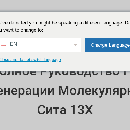
Приложения
Почему JALON
Ресурс
О сайте
've detected you might be speaking a different language. D
u want to change to:
EN
Change Language
Close and do not switch language
олное Руководство 
енерации Молекуляр
Сита 13X