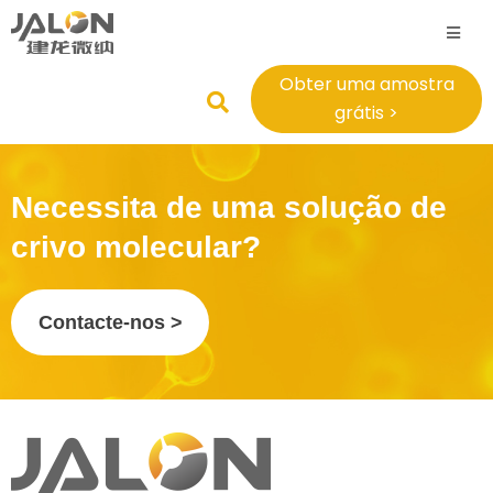
Obter uma amostra
grátis >
Necessita de uma solução de
crivo molecular?
Contacte-nos >