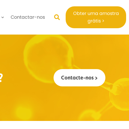
Obter uma amostra
Contactar-nos
grátis >
?
Contacte-nos >