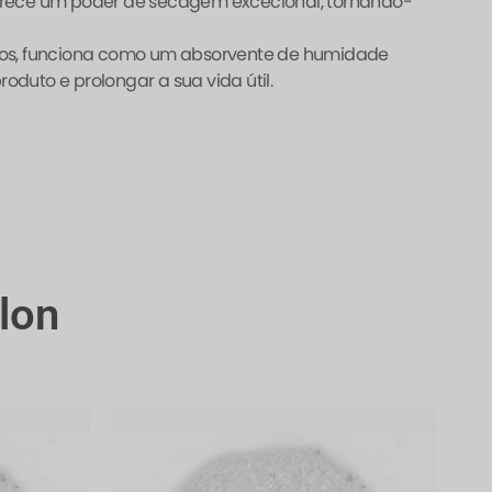
erece um poder de secagem excecional, tornando-
sivos, funciona como um absorvente de humidade
oduto e prolongar a sua vida útil.
lon