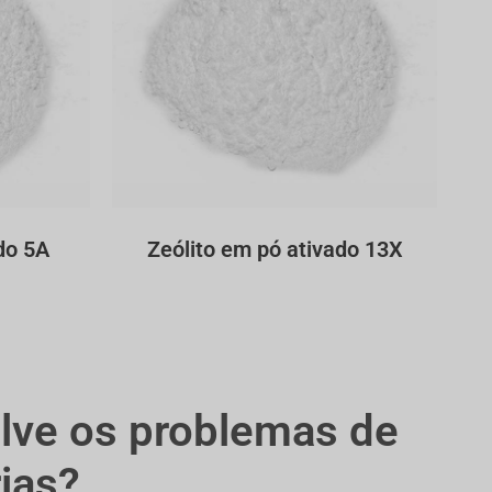
do 5A
Zeólito em pó ativado 13X
olve os problemas de
ias?