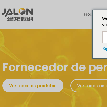
Produtos
We
yo
Fornecedor de pe
Ver todos os produtos
Ver todas as 