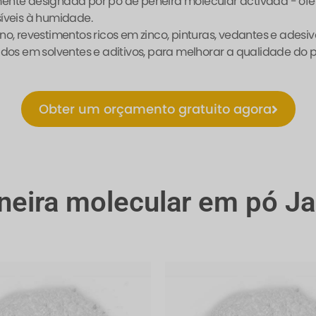
ente designada por pó de peneira molecular activada - of
íveis à humidade.
no, revestimentos ricos em zinco, pinturas, vedantes e ade
os em solventes e aditivos, para melhorar a qualidade do pr
Obter um orçamento gratuito agora
neira molecular em pó Ja