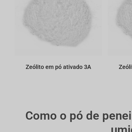
Zeólito em pó ativado 3A
Zeól
Como o pó de peneir
umi