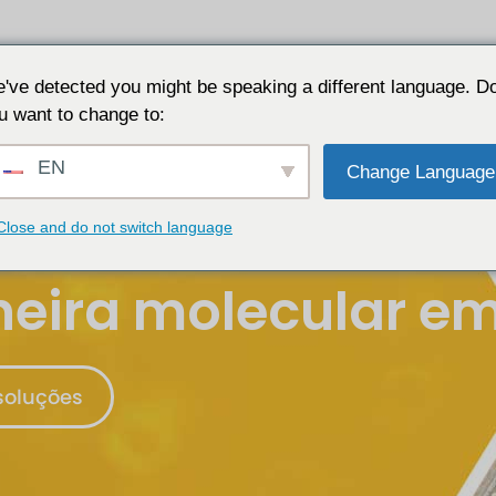
Aplicações
Porquê JALON
Recursos
Sobre
've detected you might be speaking a different language. D
u want to change to:
EN
Change Language
Close and do not switch language
neira molecular e
soluções