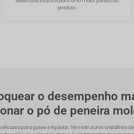
essenciais intactos para uma maior pureza do
produto.
oquear o desempenho m
onar o pó de peneira mole
ficazes para gases e líquidos. Têm estruturas cristalinas de