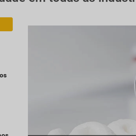
os
nos