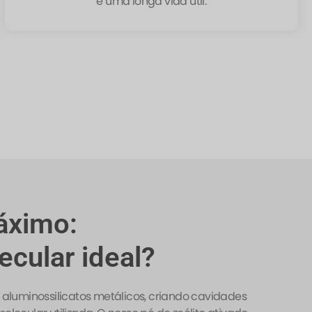
e uma longa vida útil.
áximo:
cular ideal?
 aluminossilicatos metálicos, criando cavidades