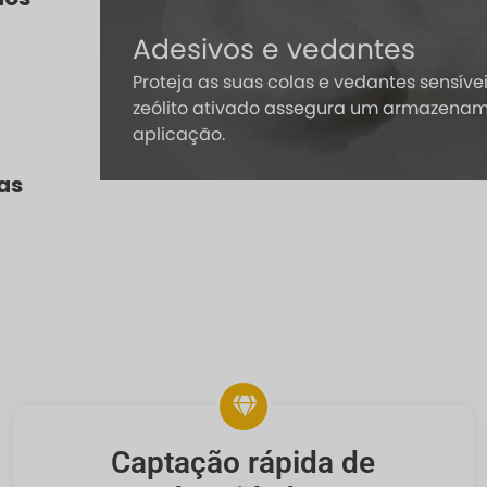
Adesivos e vedantes
 a
Proteja as suas colas e vedantes sensív
empenho
zeólito ativado assegura um armazenam
aplicação.
ias
Captação rápida de