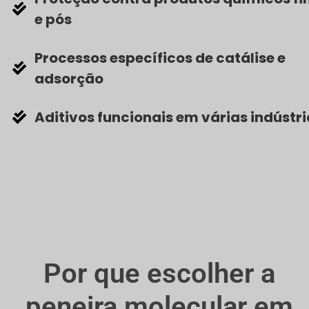
e pós
s em várias indústrias
til, o pó de zeólito ativado serve várias indústrias como
Processos específicos de catálise e
mética e outras. Controla a humidade e melhora o des
adsorção
oduto.
Aditivos funcionais em várias indústr
Por que escolher a
peneira molecular em