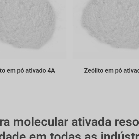
ito em pó ativado 4A
Zeólito em pó ativa
a molecular ativada res
dade em todas as indústr