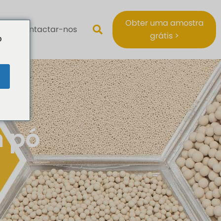
Obter uma amostra
Contactar-nos
grátis >
o
m pó