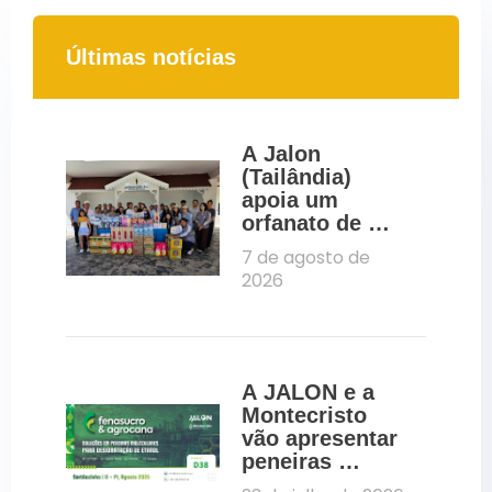
Últimas notícias
A Jalon 
(Tailândia) 
apoia um 
orfanato de 
Pattaya através 
7 de agosto de 
de uma 
2026
iniciativa de 
RSE
A JALON e a 
Montecristo 
vão apresentar 
peneiras 
moleculares 