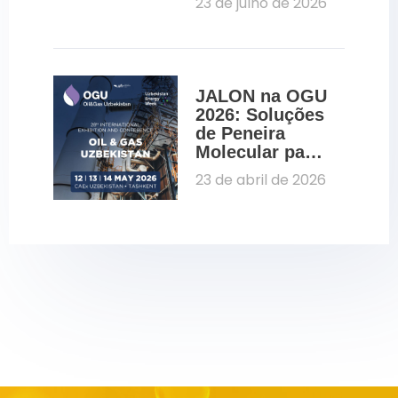
23 de julho de 2026
para a 
desidratação 
do etanol na 
Fenasucro 
2026
JALON na OGU 
2026: Soluções 
de Peneira 
Molecular para 
Petróleo e Gás
23 de abril de 2026