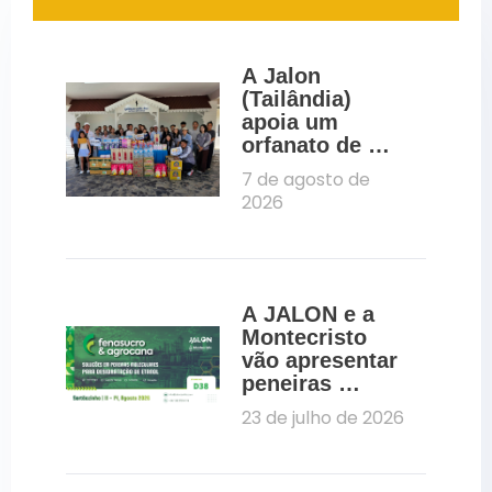
A Jalon 
(Tailândia) 
apoia um 
orfanato de 
Pattaya através 
7 de agosto de 
de uma 
2026
iniciativa de 
RSE
A JALON e a 
Montecristo 
vão apresentar 
peneiras 
moleculares 
23 de julho de 2026
para a 
desidratação 
do etanol na 