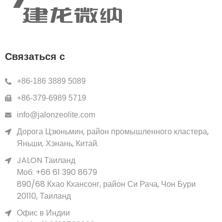
Связаться с
+86-186 3889 5089
+86-379-6989 5719
info@jalonzeolite.com
Дорога Цзюньмин, район промышленного кластера,
Яньши, Хэнань, Китай.
JALON Таиланд
Моб: +66 61 390 8679
890/68 Кхао Кхансонг, район Си Рача, Чон Бури
20110, Таиланд
Офис в Индии