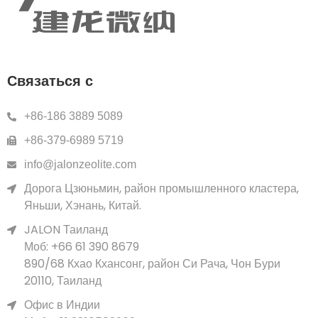
Связаться с
+86-186 3889 5089
+86-379-6989 5719
info@jalonzeolite.com
Дорога Цзюньмин, район промышленного кластера,
Яньши, Хэнань, Китай.
JALON Таиланд
Моб: +66 61 390 8679
890/68 Кхао Кхансонг, район Си Рача, Чон Бури
20110, Таиланд
Офис в Индии