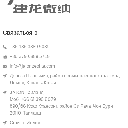
Связаться с
+86-186 3889 5089
+86-379-6989 5719
info@jalonzeolite.com
Дорога Цзюньмин, район промышленного кластера,
Яньши, Хэнань, Китай.
JALON Таиланд
Моб: +66 61 390 8679
890/68 Кхао Кхансонг, район Си Рача, Чон Бури
20110, Таиланд
Офис в Индии