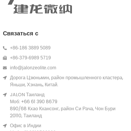
Связаться с
+86-186 3889 5089
+86-379-6989 5719
info@jalonzeolite.com
Дорога Цзюньмин, район промышленного кластера,
Яньши, Хэнань, Китай.
JALON Таиланд
Моб: +66 61 390 8679
890/68 Кхао Кхансонг, район Си Рача, Чон Бури
20110, Таиланд
Офис в Индии