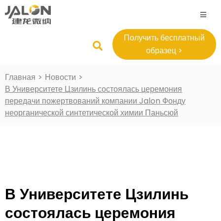
Получить бесплатный
образец >
Главная
>
Новости
>
В Университете Цзилинь состоялась церемония
передачи пожертвований компании Jalon Фонду
неорганической синтетической химии Паньсюй
В Университете Цзилинь
состоялась церемония