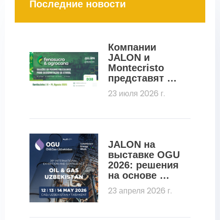
Последние новости
Компании 
JALON и 
Montecristo 
представят на 
выставке 
23 июля 2026 г.
Fenasucro 
2026 
молекулярные 
сита для 
дегидратации 
JALON на 
этанола
выставке OGU 
2026: решения 
на основе 
молекулярных 
23 апреля 2026 г.
сит для 
нефтегазовой 
отрасли