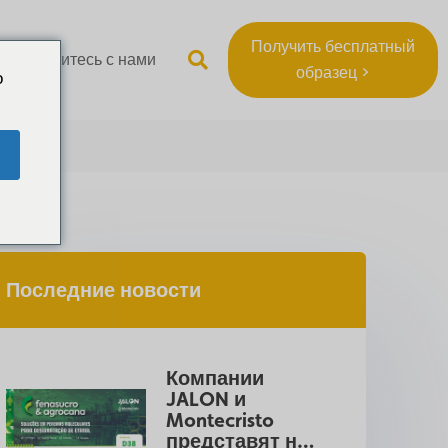
Получить бесплатный
Свяжитесь с нами
образец >
o
Последние новости
Компании 
JALON и 
Montecristo 
представят на 