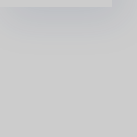
ассоциации 
цеолитовой 
промышленно
сти (CZIA)