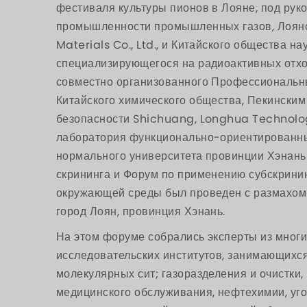
фестиваля культуры пионов в Лояне, под рук
промышленности промышленных газов, Лоян
Materials Co., Ltd., и Китайского общества н
специализирующегося на радиоактивных отхо
совместно организованного Профессиональн
Китайского химического общества, Пекински
безопасности Shichuang, Longhua Technolog
лаборатория функционально-ориентированны
нормального университета провинции Хэнань
скрининга и Форум по применению субскринин
окружающей среды был проведен с размахом
город Лоян, провинция Хэнань.
На этом форуме собрались эксперты из многи
исследовательских институтов, занимающих
молекулярных сит; газоразделения и очистки,
медицинского обслуживания, нефтехимии, уг