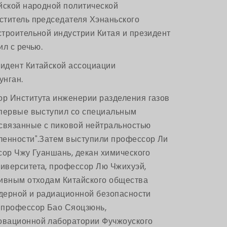
йской народной политической
ститель председателя Хэнаньского
троительной индустрии Китая и президент
л с речью.
идент Китайской ассоциации
нган.
р Института инженерии разделения газов
впервые выступил со специальным
 связанные с пиковой нейтральностью
ленности".Затем выступили профессор Ли
сор Чжу Гуаншань, декан химического
иверситета, профессор Лю Чжихуэй,
тивным отходам Китайского общества
ядерной и радиационной безопасности
 профессор Бао Сяоцзюнь,
овационной лаборатории Фучжоуского