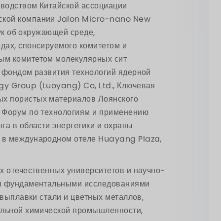
оводством Китайской ассоциации
ской компании Jalon Micro-nano New
аук об окружающей среде,
дах, спонсируемого комитетом и
ым комитетом молекулярных сит
м фондом развития технологий ядерной
y Group (Luoyang) Co, Ltd., Ключевая
х пористых материалов Лоянского
 Форум по технологиям и применению
га в области энергетики и охраны
 в международном отеле Huayang Plaza,
х отечественных университетов и научно-
ся фундаментальными исследованиями
 выплавки стали и цветных металлов,
ольной химической промышленности,