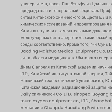
университета, проф. Янь Вэньфу из Цзилиньск
председателя и генеральный секретарь Проф
ситам Китайского химического общества, Ли 
химических исследований и проектирования и
Китая выступили с замечательными докладам
молекулярных сит в энергетике, химической
среды соответственно. Кроме того, г-н Сунь 
Baoding Maizhuo Medical Equipment Co, Ltd
сит в области медицинского/бытового генера
Днем 8 апреля из Китайской академии наук и
LTD., Китайский институт атомной энергии, Т
Нанкинский технологический университет, Юг
Китайская академия радиационной защиты на
Daily химической Co, LTD., sinopec luoyang b
toure oxygen equipment co., LTD., Shanghai 
компании и Chengdu Huaxitang Environmenta