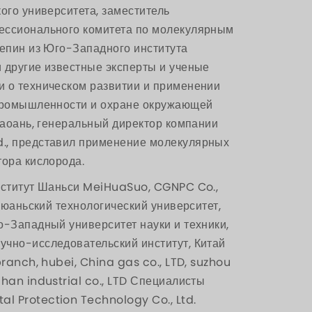
ого университета, заместитель
ессионального комитета по молекулярным
Кепин из Юго-Западного института
 другие известные эксперты и ученые
и о техническом развитии и применении
 промышленности и охране окружающей
Баоань, генеральный директор компании
., представил применение молекулярных
тора кислорода.
нститут Шаньси MeiHuaSuo, CGNPC Co.,
айюаньский технологический университет,
о-Западный университет науки и техники,
учно-исследовательский институт, Китай
ranch, hubei, China gas co., LTD, suzhou
han industrial co., LTD Специалисты
l Protection Technology Co., Ltd.