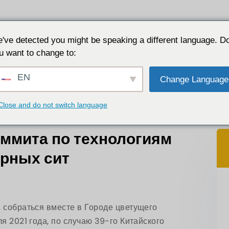
Приложения
Почему JALON
Ресурс
О сайте
've detected you might be speaking a different language. D
u want to change to:
мита по технологиям и применению молекулярных сит
EN
Change Language
Close and do not switch language
аммита по технологиям
рных сит
, собраться вместе в Городе цветущего
я 2021 года, по случаю 39-го Китайского