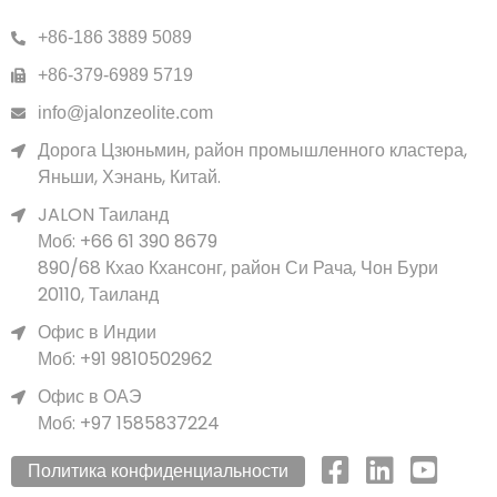
+86-186 3889 5089
+86-379-6989 5719
info@jalonzeolite.com
Дорога Цзюньмин, район промышленного кластера,
Яньши, Хэнань, Китай.
JALON Таиланд
Моб: +66 61 390 8679
890/68 Кхао Кхансонг, район Си Рача, Чон Бури
20110, Таиланд
Офис в Индии
Моб: +91 9810502962
Офис в ОАЭ
Моб: +97 1585837224
Политика конфиденциальности