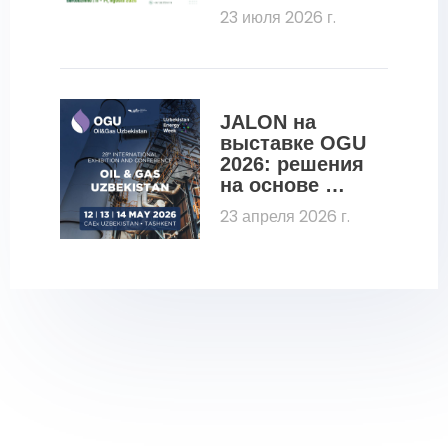
ти
выставке 
23 июля 2026 г.
Fenasucro 
2026 
молекулярные 
сита для 
дегидратации 
JALON на 
этанола
выставке OGU 
2026: решения 
на основе 
молекулярных 
23 апреля 2026 г.
сит для 
нефтегазовой 
отрасли