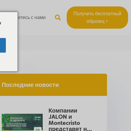
Получить бесплатный
Свяжитесь с нами
образец >
o
Последние новости
Компании 
JALON и 
Montecristo 
представят на 