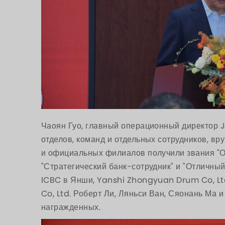
Чаоян Гуо, главный операционный директор J
отделов, команд и отдельных сотрудников, вр
и официальных филиалов получили звания "От
"Стратегический банк-сотрудник" и "Отличный
ICBC в Янши, Yanshi Zhongyuan Drum Co, Ltd
Co, Ltd. Роберт Ли, Ляньси Ван, Сяонань Ма 
награжденных.