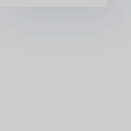
ассоциации 
цеолитовой 
промышленно
сти (CZIA)