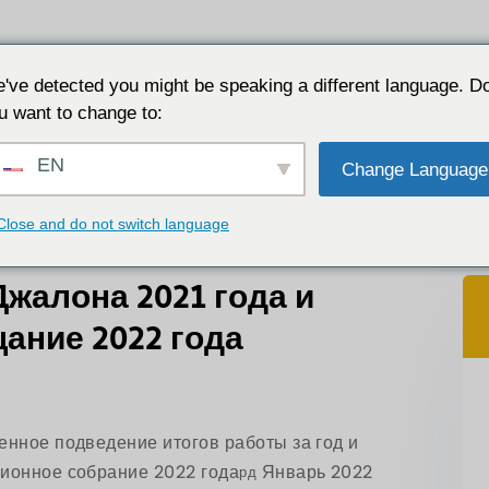
Приложения
Почему JALON
Ресурс
О сайте
've detected you might be speaking a different language. D
u want to change to:
алона 2021 года и мобилизационное совещание 2022 года
EN
Change Language
Close and do not switch language
Джалона 2021 года и
ание 2022 года
енное подведение итогов работы за год и
ционное собрание 2022 года
Январь 2022
рд