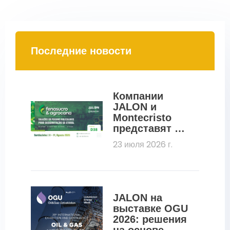
Последние новости
Компании 
JALON и 
Montecristo 
представят на 
выставке 
23 июля 2026 г.
Fenasucro 
2026 
молекулярные 
сита для 
дегидратации 
JALON на 
этанола
выставке OGU 
2026: решения 