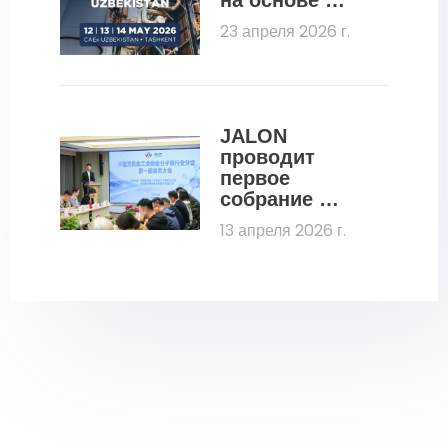
на основе 
молекулярных 
23 апреля 2026 г.
сит для 
нефтегазовой 
отрасли
JALON 
проводит 
первое 
собрание 
членов 
13 апреля 2026 г.
Китайской 
ассоциации 
цеолитовой 
промышленно
сти (CZIA)