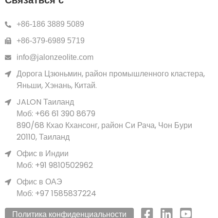
+86-186 3889 5089
+86-379-6989 5719
info@jalonzeolite.com
Дорога Цзюньмин, район промышленного кластера,
Яньши, Хэнань, Китай.
JALON Таиланд
Моб: +66 61 390 8679
890/68 Кхао Кхансонг, район Си Рача, Чон Бури
20110, Таиланд
Офис в Индии
Моб: +91 9810502962
Офис в ОАЭ
Моб: +97 1585837224
Политика конфиденциальности