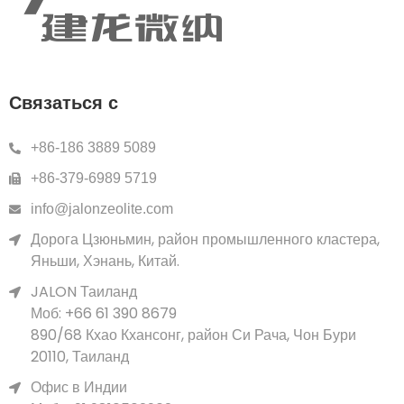
Связаться с
+86-186 3889 5089
+86-379-6989 5719
info@jalonzeolite.com
Дорога Цзюньмин, район промышленного кластера,
Яньши, Хэнань, Китай.
JALON Таиланд
Моб: +66 61 390 8679
890/68 Кхао Кхансонг, район Си Рача, Чон Бури
20110, Таиланд
Офис в Индии