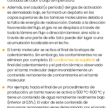
cantidad de calor a baja temperatura.
Además, si el caudal (o período) del gas de activación
es demasiado bajo, se formará un depósito en las
capas superiores de los tamices moleculares debido a
la falta de energía de reabsorción. Debido a la dirección
favorecida del flujo, el gas no se desplaza a través de
toda la lámina en flujo o dirección laminar, sino sólo a
través de una parte de ella. Esto puede dar lugar a una
acumulación localizada en el lecho.
El tamiz molecular se activa al final de la etapa de
calentamiento. Sin embargo, los contaminantes no se
eliminan por completo. El
condiciones de equilibrio
al
final del calentamiento y el patrón térmico observado
por el tamiz molecular dejan invariablemente un
contenido remanente de contaminante en el tamiz
molecular.
Por ejemplo, hacia el final de un procedimiento de
producción, un tamiz nuevo se activa a 500 °C-600 °C y
tiene un contenido de agua remanente realmente bajo
(inferior al 0,5%). El valor de este contenido de
impurezas remanentes viene determinado por el grado